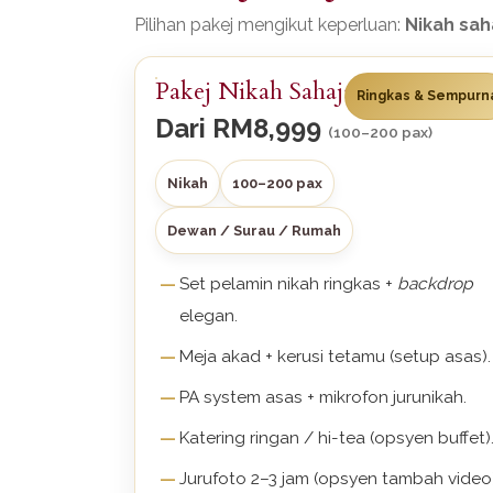
Pilihan pakej mengikut keperluan:
Nikah sah
Pakej Nikah Sahaja
Ringkas & Sempurn
Dari
RM8,999
(100–200 pax)
Nikah
100–200 pax
Dewan / Surau / Rumah
Set pelamin nikah ringkas +
backdrop
elegan.
Meja akad + kerusi tetamu (setup asas).
PA system asas + mikrofon jurunikah.
Katering ringan / hi-tea (opsyen buffet)
Jurufoto 2–3 jam (opsyen tambah video)