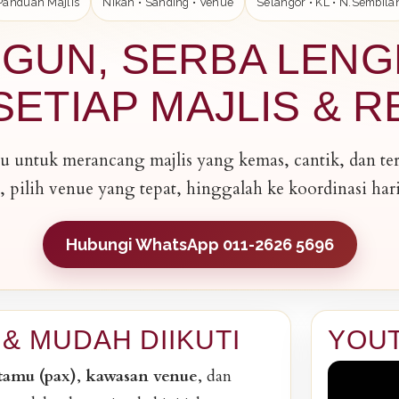
Panduan Majlis
Nikah • Sanding • Venue
Selangor • KL • N.Sembila
GUN, SERBA LENGK
ETIAP MAJLIS & R
 untuk merancang majlis yang kemas, cantik, dan tera
, pilih venue yang tepat, hinggalah ke koordinasi hari
Hubungi WhatsApp 011-2626 5696
& MUDAH DIIKUTI
YOUT
tamu (pax)
,
kawasan venue
, dan