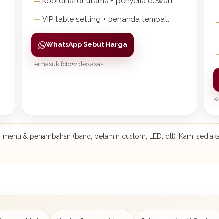
Koordinator utama + penyelia dewan.
VIP table setting + penanda tempat.
WhatsApp Sebut Harga
Termasuk foto+video asas.
Ko
kh, menu & penambahan (band, pelamin custom, LED, dll). Kami sediak