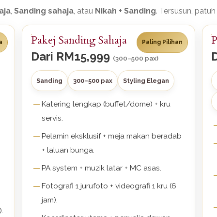
aja
,
Sanding sahaja
, atau
Nikah + Sanding
. Tersusun, patuh
Pakej Sanding Sahaja
P
a
Paling Pilihan
Dari
RM15,999
(300–500 pax)
Sanding
300–500 pax
Styling Elegan
Katering lengkap (buffet/dome) + kru
servis.
Pelamin eksklusif + meja makan beradab
+ laluan bunga.
PA system + muzik latar + MC asas.
Fotografi 1 jurufoto + videografi 1 kru (6
.
jam).
.