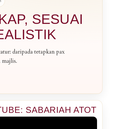
n
AP, SESUAI
EALISTIK
tur: daripada tetapkan pax
 majlis.
UBE: SABARIAH ATOT