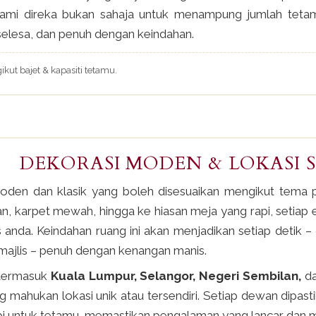
ami direka bukan sahaja untuk menampung jumlah tetamu
selesa, dan penuh dengan keindahan.
ut bajet & kapasiti tetamu.
DEKORASI MODEN & LOKASI 
oden dan klasik yang boleh disesuaikan mengikut tema p
 karpet mewah, hingga ke hiasan meja yang rapi, setiap e
nda. Keindahan ruang ini akan menjadikan setiap detik – 
majlis – penuh dengan kenangan manis.
 termasuk
Kuala Lumpur, Selangor, Negeri Sembilan,
d
 mahukan lokasi unik atau tersendiri. Setiap dewan dipas
pi untuk tetamu, memastikan pengalaman yang lancar dan