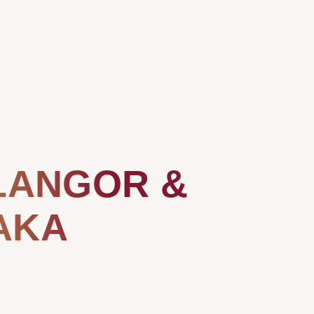
LANGOR &
AKA