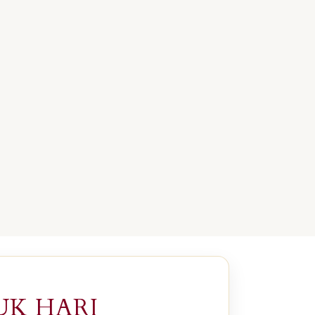
K HARI