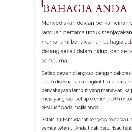
BAHAGIA ANDA
Menyediakan dewan perkahwinan y
langkah pertama untuk menjayakan 
memahami bahawa hari bahagia ad
datang sekali dalam hidup, dan seti
sempurna.
Setiap dewan dilengkapi dengan dekorasi
boleh disesuaikan mengikut tema perkahwi
pencahayaan lembut yang menawan, karp
meja yang rapi, setiap elemen dipilih u
eksklusif pada majlis anda.
Selain itu, kemudahan lengkap tersedia 
semua tetamu. Anda tidak perlu risau tent