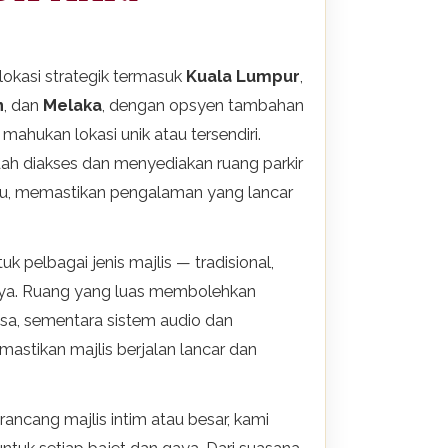
okasi strategik termasuk
Kuala Lumpur
,
n
, dan
Melaka
, dengan opsyen tambahan
mahukan lokasi unik atau tersendiri.
ah diakses dan menyediakan ruang parkir
u, memastikan pengalaman yang lancar
k pelbagai jenis majlis — tradisional,
ya. Ruang yang luas membolehkan
sa, sementara sistem audio dan
astikan majlis berjalan lancar dan
ancang majlis intim atau besar, kami