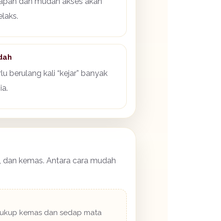
napan dan mudah akses akan
laks.
dah
lu berulang kali “kejar” banyak
ia.
a, dan kemas. Antara cara mudah
a cukup kemas dan sedap mata