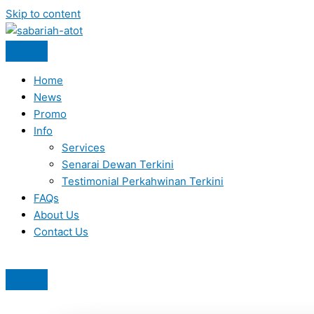
Skip to content
Home
News
Promo
Info
Services
Senarai Dewan Terkini
Testimonial Perkahwinan Terkini
FAQs
About Us
Contact Us