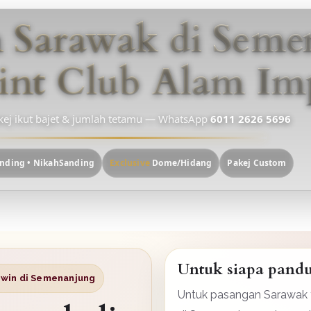
n Sarawak di Sem
int Club Alam Im
ej ikut bajet & jumlah tetamu — WhatsApp
6011 2626 5696
anding • NikahSanding
Exclusive
Dome/Hidang
Pakej Custom
Untuk siapa pandu
hwin di Semenanjung
Untuk pasangan Sarawak ya