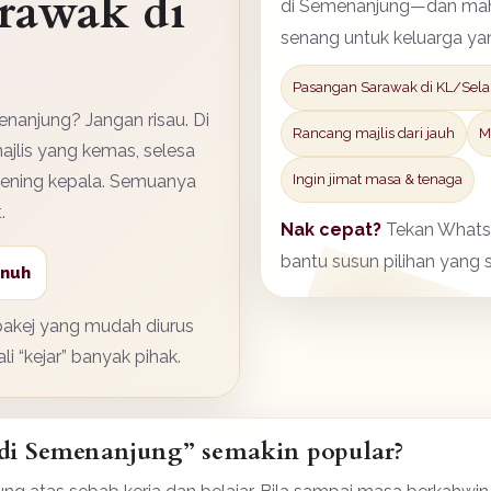
rawak di
di Semenanjung—dan mahu
senang untuk keluarga ya
Pasangan Sarawak di KL/Sel
enanjung? Jangan risau. Di
Rancang majlis dari jauh
M
ajlis yang kemas, selesa
pening kepala. Semuanya
Ingin jimat masa & tenaga
.
Nak cepat?
Tekan WhatsAp
bantu susun pilihan yang s
enuh
 pakej yang mudah diurus
i “kejar” banyak pihak.
di Semenanjung” semakin popular?