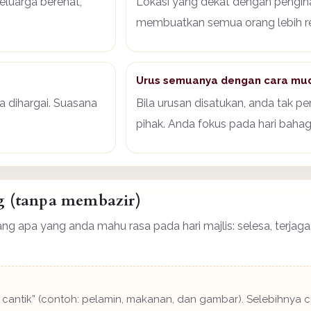
keluarga berehat,
Lokasi yang dekat dengan pengi
membuatkan semua orang lebih re
Urus semuanya dengan cara mu
a dihargai. Suasana
Bila urusan disatukan, anda tak per
pihak. Anda fokus pada hari bahag
g (tanpa membazir)
ng apa yang anda mahu rasa pada hari majlis: selesa, terjag
g cantik” (contoh: pelamin, makanan, dan gambar). Selebihny