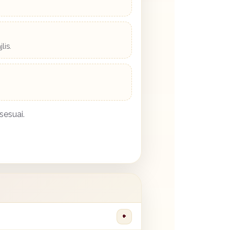
lis.
sesuai.