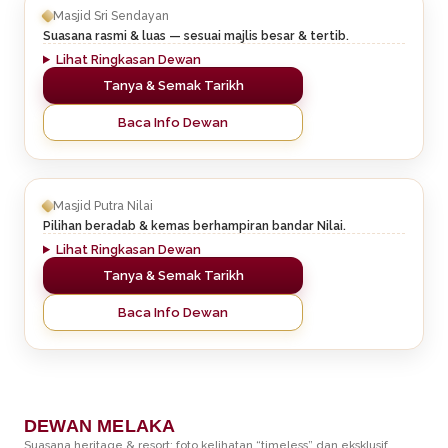
Masjid Sri Sendayan
Suasana rasmi & luas — sesuai majlis besar & tertib.
Lihat Ringkasan Dewan
Tanya & Semak Tarikh
Baca Info Dewan
Masjid Putra Nilai
Pilihan beradab & kemas berhampiran bandar Nilai.
Lihat Ringkasan Dewan
Tanya & Semak Tarikh
Baca Info Dewan
DEWAN MELAKA
Suasana heritage & resort: foto kelihatan “timeless” dan eksklusif.