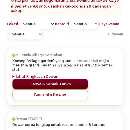
👇 Sila pilih dewan kegemaran anda, kemudian tekan
Tanya
& Semak Tarikh
untuk sahkan kekosongan & cadangan
pakej.
Lokasi
Kapasiti
Gaya Venue
8 dewan
Millennia Village Seremban
Konsep “village garden” yang luas — sesuai untuk majlis
meriah & grand. Tekan
Tanya & Semak Tarikh
untuk semak
slot.
Lihat Ringkasan Dewan
Tanya & Semak Tarikh
Baca Info Dewan
Dewan PEKERTI
Dewan serba lengkap untuk resepsi moden & terurus.