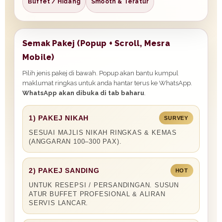
Buffet / Hidang
Smooth & Teratur
Semak Pakej (Popup + Scroll, Mesra
Mobile)
Pilih jenis pakej di bawah. Popup akan bantu kumpul
maklumat ringkas untuk anda hantar terus ke WhatsApp.
WhatsApp akan dibuka di tab baharu
.
1) PAKEJ NIKAH
SURVEY
SESUAI MAJLIS NIKAH RINGKAS & KEMAS
(ANGGARAN 100–300 PAX).
2) PAKEJ SANDING
HOT
UNTUK RESEPSI / PERSANDINGAN. SUSUN
ATUR BUFFET PROFESIONAL & ALIRAN
SERVIS LANCAR.