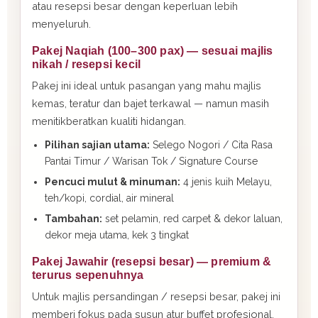
atau resepsi besar dengan keperluan lebih
menyeluruh.
Pakej Naqiah (100–300 pax) — sesuai majlis
nikah / resepsi kecil
Pakej ini ideal untuk pasangan yang mahu majlis
kemas, teratur dan bajet terkawal — namun masih
menitikberatkan kualiti hidangan.
Pilihan sajian utama:
Selego Nogori / Cita Rasa
Pantai Timur / Warisan Tok / Signature Course
Pencuci mulut & minuman:
4 jenis kuih Melayu,
teh/kopi, cordial, air mineral
Tambahan:
set pelamin, red carpet & dekor laluan,
dekor meja utama, kek 3 tingkat
Pakej Jawahir (resepsi besar) — premium &
terurus sepenuhnya
Untuk majlis persandingan / resepsi besar, pakej ini
memberi fokus pada susun atur buffet profesional,