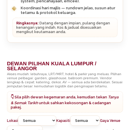
system, pencahayaan, emcee).
Koordinasi hari majlis — rundown jelas, susun atur
tetamu & protokol keluarga.
Ringkasnya:
Datang dengan impian, pulang dengan
kenangan yang indah. Kos & jadual disesuaikan
mengikut keutamaan anda.
DEWAN PILIHAN KUALA LUMPUR /
SELANGOR
Akses mudah: lebuhraya, LRT/MRT, hotel & parkir yang meluas. Pilihan
venue pelbagai: garden, glasshouse, ballroom premium. Vendor
lengkap & cepat: katering, dekor, AV — semua ada berdekatan. Sesuai
jemputan besar: kemudahan logistik dan penginapan tetamu.
👇 Sila pilih dewan kegemaran anda, kemudian tekan
Tanya
& Semak Tarikh
untuk sahkan kekosongan & cadangan
pakej.
Lokasi
Kapasiti
Gaya Venue