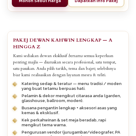
Mohon Sebut Harga
Dapatkan Info Pakej
PAKEJ DEWAN KAHWIN LENGKAP — A
HINGGA Z
Kami sediakan dewan eksklusif
bersama
semua keperluan
penting majlis — diuruskan secara profesional, satu tempat,
satu pasukan. Anda pilih tarikh, tema dan bajet; selebihnya
biar kami realisasikan dengan layanan mesra & teliti.
Katering sedap & teratur — menu tradisi / moden
yang buat tetamu berpuas hati.
Pelamin & dekor mengikut citarasa anda (garden,
glasshouse, ballroom, moden).
Busana pengantin lengkap + aksesori asas yang
kemas & eksklusif.
Kek perkahwinan & set meja beradab, rapi
mengikut tema warna.
Pengurusan vendor (jurugambar/videografer, PA