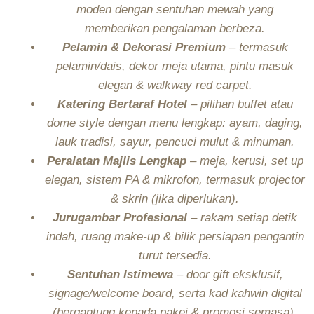
moden dengan sentuhan mewah yang
memberikan pengalaman berbeza.
Pelamin & Dekorasi Premium
– termasuk
pelamin/dais, dekor meja utama, pintu masuk
elegan & walkway red carpet.
Katering Bertaraf Hotel
– pilihan buffet atau
dome style dengan menu lengkap: ayam, daging,
lauk tradisi, sayur, pencuci mulut & minuman.
Peralatan Majlis Lengkap
– meja, kerusi, set up
elegan, sistem PA & mikrofon, termasuk projector
& skrin (jika diperlukan).
Jurugambar Profesional
– rakam setiap detik
indah, ruang make-up & bilik persiapan pengantin
turut tersedia.
Sentuhan Istimewa
– door gift eksklusif,
signage/welcome board, serta kad kahwin digital
(bergantung kepada pakej & promosi semasa).