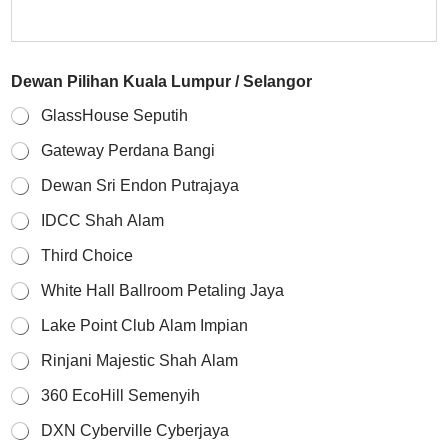
l
a
k
a
T
Dewan Pilihan Kuala Lumpur / Selangor
e
t
GlassHouse Seputih
a
Gateway Perdana Bangi
m
u
Dewan Sri Endon Putrajaya
IDCC Shah Alam
Third Choice
White Hall Ballroom Petaling Jaya
Lake Point Club Alam Impian
Rinjani Majestic Shah Alam
360 EcoHill Semenyih
DXN Cyberville Cyberjaya