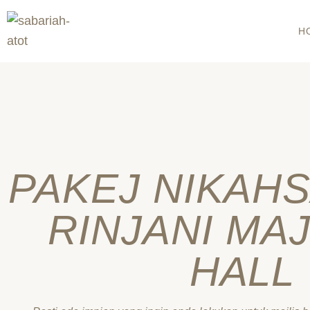
Skip
to
H
content
PAKEJ NIKAH
RINJANI MA
HALL