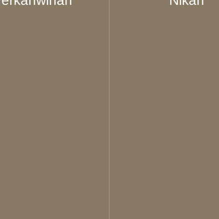
erkahwinan
Nikah