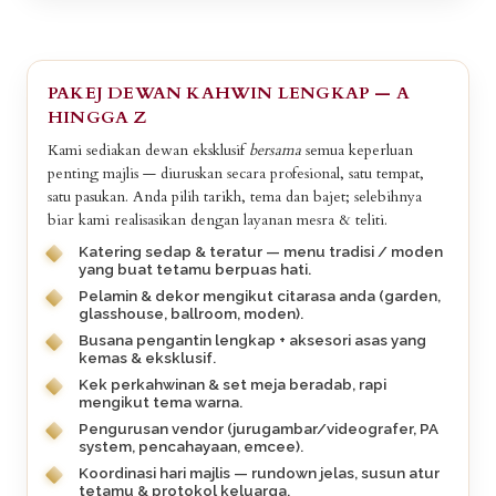
PAKEJ DEWAN KAHWIN LENGKAP — A
HINGGA Z
Kami sediakan dewan eksklusif
bersama
semua keperluan
penting majlis — diuruskan secara profesional, satu tempat,
satu pasukan. Anda pilih tarikh, tema dan bajet; selebihnya
biar kami realisasikan dengan layanan mesra & teliti.
Katering sedap & teratur — menu tradisi / moden
yang buat tetamu berpuas hati.
Pelamin & dekor mengikut citarasa anda (garden,
glasshouse, ballroom, moden).
Busana pengantin lengkap + aksesori asas yang
kemas & eksklusif.
Kek perkahwinan & set meja beradab, rapi
mengikut tema warna.
Pengurusan vendor (jurugambar/videografer, PA
system, pencahayaan, emcee).
Koordinasi hari majlis — rundown jelas, susun atur
tetamu & protokol keluarga.