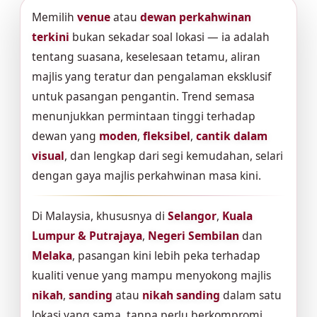
Memilih
venue
atau
dewan perkahwinan
terkini
bukan sekadar soal lokasi — ia adalah
tentang suasana, keselesaan tetamu, aliran
majlis yang teratur dan pengalaman eksklusif
untuk pasangan pengantin. Trend semasa
menunjukkan permintaan tinggi terhadap
dewan yang
moden
,
fleksibel
,
cantik dalam
visual
, dan lengkap dari segi kemudahan, selari
dengan gaya majlis perkahwinan masa kini.
Di Malaysia, khususnya di
Selangor
,
Kuala
Lumpur & Putrajaya
,
Negeri Sembilan
dan
Melaka
, pasangan kini lebih peka terhadap
kualiti venue yang mampu menyokong majlis
nikah
,
sanding
atau
nikah sanding
dalam satu
lokasi yang sama, tanpa perlu berkompromi