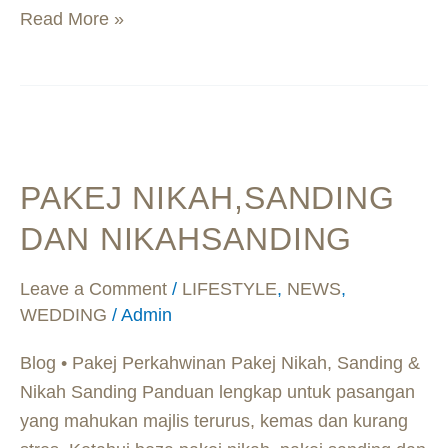
Read More »
Pakej
Nikah,Sanding
PAKEJ NIKAH,SANDING
dan
NikahSanding
DAN NIKAHSANDING
Leave a Comment
/
LIFESTYLE
,
NEWS
,
WEDDING
/
Admin
Blog • Pakej Perkahwinan Pakej Nikah, Sanding &
Nikah Sanding Panduan lengkap untuk pasangan
yang mahukan majlis terurus, kemas dan kurang