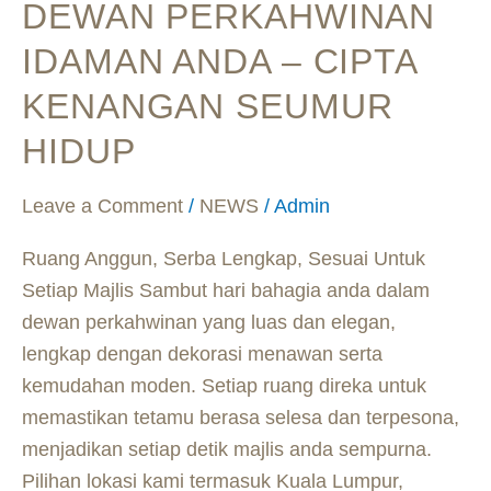
DEWAN PERKAHWINAN
Idaman
Anda
IDAMAN ANDA – CIPTA
–
KENANGAN SEUMUR
Cipta
Kenangan
HIDUP
Seumur
Hidup
Leave a Comment
/
NEWS
/
Admin
Ruang Anggun, Serba Lengkap, Sesuai Untuk
Setiap Majlis Sambut hari bahagia anda dalam
dewan perkahwinan yang luas dan elegan,
lengkap dengan dekorasi menawan serta
kemudahan moden. Setiap ruang direka untuk
memastikan tetamu berasa selesa dan terpesona,
menjadikan setiap detik majlis anda sempurna.
Pilihan lokasi kami termasuk Kuala Lumpur,