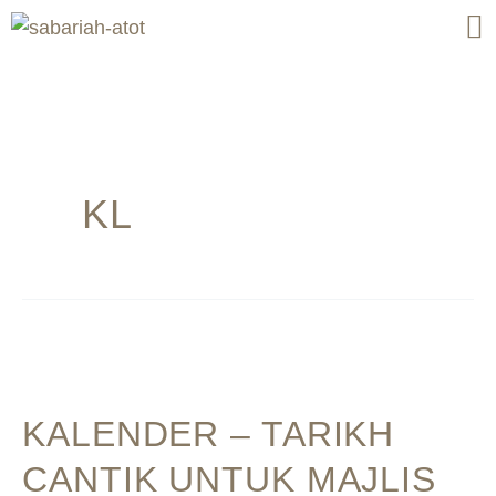
Skip
to
content
KL
KALENDER
–
KALENDER – TARIKH
TARIKH
CANTIK
CANTIK UNTUK MAJLIS
UNTUK