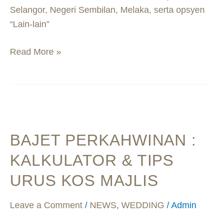
Selangor, Negeri Sembilan, Melaka, serta opsyen
“Lain-lain”
Read More »
Bajet
Perkahwinan
BAJET PERKAHWINAN :
:
Kalkulator
KALKULATOR & TIPS
&
URUS KOS MAJLIS
Tips
Urus
Leave a Comment
/
NEWS
,
WEDDING
/
Admin
Kos