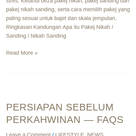
stres. Ketahui beza pakej nikah, pakej sanding dan
pakej nikah sanding, serta cara memilih pakej yang
paling sesuai untuk bajet dan skala jemputan.
Ringkasan Kandungan Apa itu Pakej Nikah /
Sanding / Nikah Sanding
Read More »
Persiapan
Sebelum
PERSIAPAN SEBELUM
Perkahwinan
—
PERKAHWINAN — FAQS
FAQs
Leave a Comment
/
LIFESTYLE
,
NEWS
,