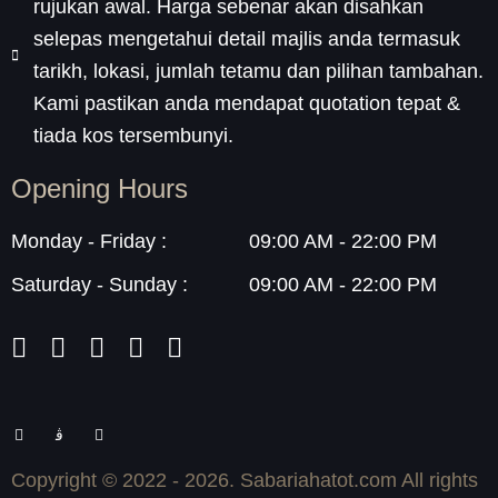
rujukan awal. Harga sebenar akan disahkan
selepas mengetahui detail majlis anda termasuk
tarikh, lokasi, jumlah tetamu dan pilihan tambahan.
Kami pastikan anda mendapat quotation tepat &
tiada kos tersembunyi.
Opening Hours
Monday - Friday :
09:00 AM - 22:00 PM
Saturday - Sunday :
09:00 AM - 22:00 PM
F
J
Y
a
k
o
c
i
u
e
-
t
Copyright © 2022
- 2026
. Sabariahatot.com All rights
b
i
u