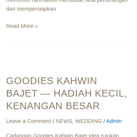
memohon rahmatMu memasuki fasa pertunangan
dan mempersiapkan
Read More »
Goodies
Kahwin
GOODIES KAHWIN
Bajet
—
BAJET — HADIAH KECIL,
Hadiah
KENANGAN BESAR
Kecil,
Kenangan
Leave a Comment
/
NEWS
,
WEDDING
/
Admin
Besar
Cadangan Goodies Kahwin Bajet Idea rujukan