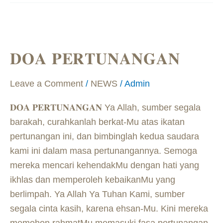
𝐃𝐎𝐀
𝐏𝐄𝐑𝐓𝐔𝐍𝐀𝐍𝐆𝐀𝐍
𝐃𝐎𝐀 𝐏𝐄𝐑𝐓𝐔𝐍𝐀𝐍𝐆𝐀𝐍
Leave a Comment
/
NEWS
/
Admin
𝐃𝐎𝐀 𝐏𝐄𝐑𝐓𝐔𝐍𝐀𝐍𝐆𝐀𝐍 Ya Allah, sumber segala
barakah, curahkanlah berkat-Mu atas ikatan
pertunangan ini, dan bimbinglah kedua saudara
kami ini dalam masa pertunangannya. Semoga
mereka mencari kehendakMu dengan hati yang
ikhlas dan memperoleh kebaikanMu yang
berlimpah. Ya Allah Ya Tuhan Kami, sumber
segala cinta kasih, karena ehsan-Mu. Kini mereka